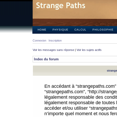
HOME
PHYSIQUE
CALCUL
PHILOSOPHIE
Connexion
Inscription
Voir les messages sans réponse
|
Voir les sujets actifs
Index du forum
strange
En accédant à “strangepaths.com” (d
“strangepaths.com”, “http://strang
légalement responsable des conditi
légalement responsable de toutes l
accéder et/ou utiliser “strangepat
n’importe quel moment et nous fer