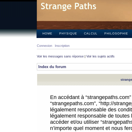
HOME
PHYSIQUE
CALCUL
PHILOSOPHIE
Connexion
Inscription
Voir les messages sans réponse
|
Voir les sujets actifs
Index du forum
strange
En accédant à “strangepaths.com” (d
“strangepaths.com”, “http://strang
légalement responsable des conditi
légalement responsable de toutes l
accéder et/ou utiliser “strangepat
n’importe quel moment et nous fer