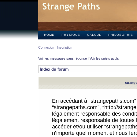
HOME
PHYSIQUE
CALCUL
PHILOSOPHIE
Connexion
Inscription
Voir les messages sans réponse
|
Voir les sujets actifs
Index du forum
strange
En accédant à “strangepaths.com” (d
“strangepaths.com”, “http://strang
légalement responsable des conditi
légalement responsable de toutes l
accéder et/ou utiliser “strangepat
n’importe quel moment et nous fer