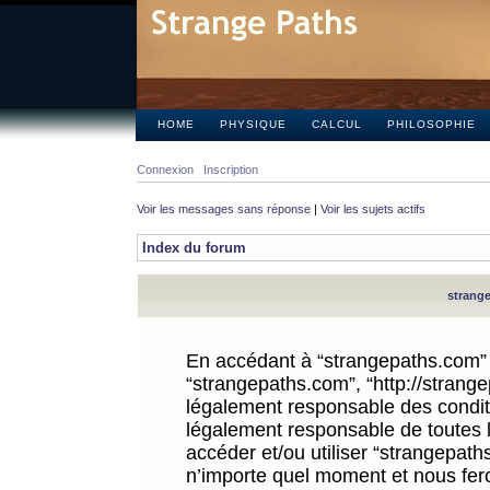
HOME
PHYSIQUE
CALCUL
PHILOSOPHIE
Connexion
Inscription
Voir les messages sans réponse
|
Voir les sujets actifs
Index du forum
strange
En accédant à “strangepaths.com” (d
“strangepaths.com”, “http://strang
légalement responsable des conditi
légalement responsable de toutes l
accéder et/ou utiliser “strangepat
n’importe quel moment et nous fer