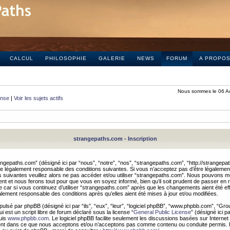
CALCUL
PHILOSOPHIE
GALERIE
NEWS
FORUM
A PROPO
Nous sommes le 06 A
onse
|
Voir les sujets actifs
strangepaths.com - Inscription
ngepaths.com” (désigné ici par “nous”, “notre”, “nos”, “strangepaths.com”, “http://strangepa
e légalement responsable des conditions suivantes. Si vous n’acceptez pas d’être légaleme
s suivantes veuillez alors ne pas accéder et/ou utiliser “strangepaths.com”. Nous pouvons mod
nt et nous ferons tout pour que vous en soyez informé, bien qu’il soit prudent de passer en 
car si vous continuez d’utiliser “strangepaths.com” après que les changements aient été e
alement responsable des conditions après qu’elles aient été mises à jour et/ou modifiées.
pulsé par phpBB (désigné ici par “ils”, “eux”, “leur”, “logiciel phpBB”, “www.phpbb.com”, “Gr
 est un script libre de forum déclaré sous la license “
General Public License
” (désigné ici p
uis
www.phpbb.com
. Le logiciel phpBB facilite seulement les discussions basées sur Internet
ement dans ce que nous acceptons et/ou n’acceptons pas comme contenu ou conduite permis. 