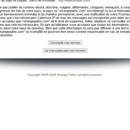
 au sujet de phpBB , merci de consulter :
http://www.phpbb.com/
.
 pas publier de contenu abusif, obscène, vulgaire, diffamatoire, choquant, menaçant, à cara
gresser les lois de votre pays, le pays où “strangepaths.com” est hébergé ou la Loi Internatio
un bannissement immédiat et de manière permanente, avec une notification de votre Fournis
geons que c’est nécessaire. L’adresse IP de tous les messages est enregistrée pour aider au
 acceptez que “strangepaths.com” ait le droit de supprimer, éditer, déplacer ou verrouiller n’
ns que cela est nécessaire. En tant qu’utilisateur vous acceptez que toutes les information
es dans notre base de données. Bien que cette information ne sera pas diffusée à une tierce 
trangepaths.com” ou ni phpBB ne pourront être tenus comme responsable en cas de tentativ
 données.
Copyright 2006-2008 Strange Paths, all rights reserved.