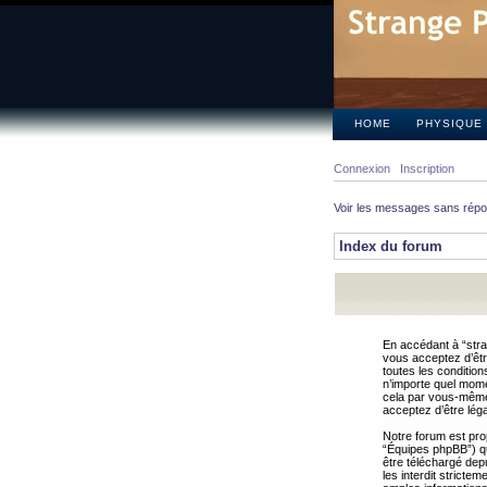
HOME
PHYSIQUE
Connexion
Inscription
Voir les messages sans rép
Index du forum
En accédant à “stra
vous acceptez d’êtr
toutes les condition
n’importe quel mome
cela par vous-même 
acceptez d’être lég
Notre forum est pro
“Équipes phpBB”) qui
être téléchargé dep
les interdit strict