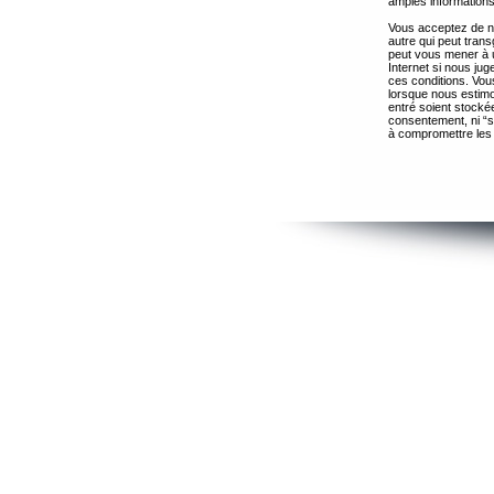
amples informations
Vous acceptez de ne
autre qui peut trans
peut vous mener à 
Internet si nous ju
ces conditions. Vous
lorsque nous estimo
entré soient stocké
consentement, ni “s
à compromettre les