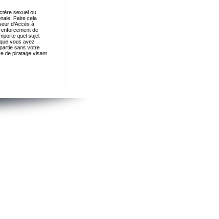
ctère sexuel ou
nale. Faire cela
seur d’Accès à
 renforcement de
importe quel sujet
s que vous avez
partie sans votre
e de piratage visant