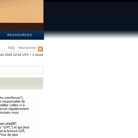
S
RESSOURCES
FAQ
Rechercher
oût 2026 22:42 UTC + 1 heure
ths.com/forum”),
nt responsable de
ifier celles-ci à
revue régulièrement
ffectués vous
oupe phpBB”,
ar “GPL”) et qui peut
 et la license GPL
Pour de plus