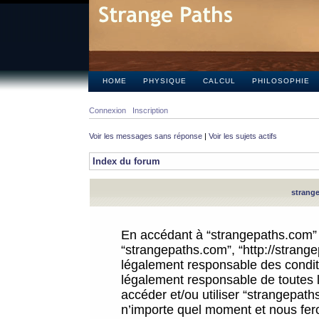
HOME
PHYSIQUE
CALCUL
PHILOSOPHIE
Connexion
Inscription
Voir les messages sans réponse
|
Voir les sujets actifs
Index du forum
strange
En accédant à “strangepaths.com” (d
“strangepaths.com”, “http://strang
légalement responsable des conditi
légalement responsable de toutes l
accéder et/ou utiliser “strangepat
n’importe quel moment et nous fer