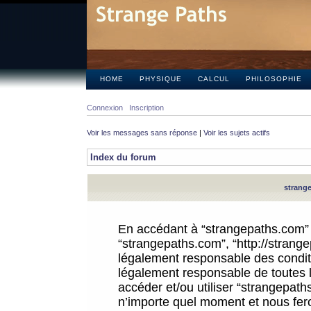
HOME
PHYSIQUE
CALCUL
PHILOSOPHIE
Connexion
Inscription
Voir les messages sans réponse
|
Voir les sujets actifs
Index du forum
strange
En accédant à “strangepaths.com” (d
“strangepaths.com”, “http://strang
légalement responsable des conditi
légalement responsable de toutes l
accéder et/ou utiliser “strangepat
n’importe quel moment et nous fer