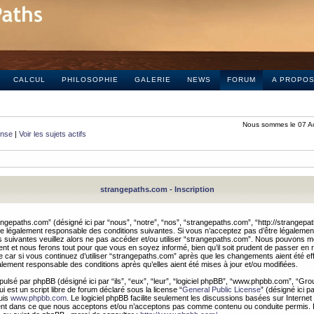
CALCUL
PHILOSOPHIE
GALERIE
NEWS
FORUM
A PROPO
Nous sommes le 07 A
onse
|
Voir les sujets actifs
strangepaths.com - Inscription
ngepaths.com” (désigné ici par “nous”, “notre”, “nos”, “strangepaths.com”, “http://strangepa
e légalement responsable des conditions suivantes. Si vous n’acceptez pas d’être légaleme
s suivantes veuillez alors ne pas accéder et/ou utiliser “strangepaths.com”. Nous pouvons mod
nt et nous ferons tout pour que vous en soyez informé, bien qu’il soit prudent de passer en 
car si vous continuez d’utiliser “strangepaths.com” après que les changements aient été e
alement responsable des conditions après qu’elles aient été mises à jour et/ou modifiées.
pulsé par phpBB (désigné ici par “ils”, “eux”, “leur”, “logiciel phpBB”, “www.phpbb.com”, “Gr
 est un script libre de forum déclaré sous la license “
General Public License
” (désigné ici p
uis
www.phpbb.com
. Le logiciel phpBB facilite seulement les discussions basées sur Internet
ement dans ce que nous acceptons et/ou n’acceptons pas comme contenu ou conduite permis. 