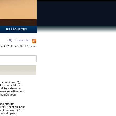
S
RESSOURCES
FAQ
Rechercher
oût 2026 05:40 UTC + 1 heure
ths.com/forum”),
nt responsable de
ifier celles-ci à
revue régulièrement
ffectués vous
oupe phpBB”,
ar “GPL”) et qui peut
 et la license GPL
Pour de plus