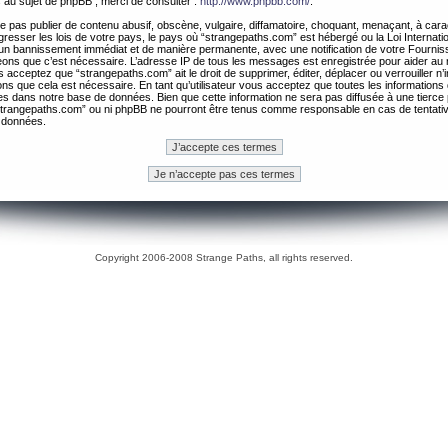
 au sujet de phpBB , merci de consulter :
http://www.phpbb.com/
.
 pas publier de contenu abusif, obscène, vulgaire, diffamatoire, choquant, menaçant, à cara
gresser les lois de votre pays, le pays où “strangepaths.com” est hébergé ou la Loi Internatio
un bannissement immédiat et de manière permanente, avec une notification de votre Fournis
geons que c’est nécessaire. L’adresse IP de tous les messages est enregistrée pour aider au
 acceptez que “strangepaths.com” ait le droit de supprimer, éditer, déplacer ou verrouiller n’
ns que cela est nécessaire. En tant qu’utilisateur vous acceptez que toutes les information
es dans notre base de données. Bien que cette information ne sera pas diffusée à une tierce 
trangepaths.com” ou ni phpBB ne pourront être tenus comme responsable en cas de tentativ
 données.
Copyright 2006-2008 Strange Paths, all rights reserved.