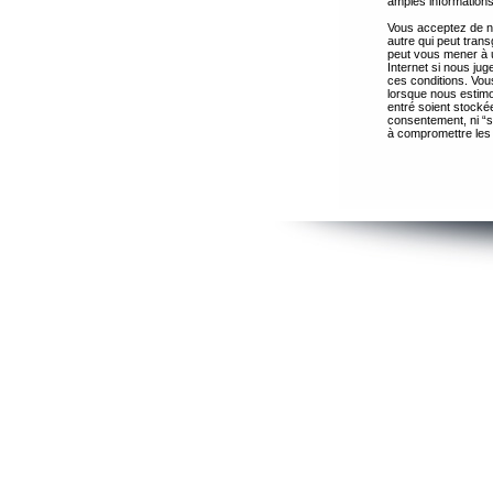
amples informations
Vous acceptez de ne
autre qui peut trans
peut vous mener à 
Internet si nous ju
ces conditions. Vous
lorsque nous estimo
entré soient stocké
consentement, ni “s
à compromettre les