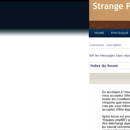
HOME
PHYSIQUE
Connexion
Inscription
Voir les messages sans rép
Index du forum
En accédant à “stra
vous acceptez d’êtr
toutes les condition
n’importe quel mome
cela par vous-même 
acceptez d’être lég
Notre forum est pro
“Équipes phpBB”) qui
être téléchargé dep
les interdit strict