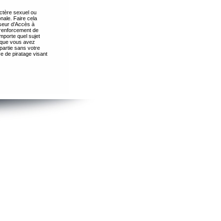
ctère sexuel ou
nale. Faire cela
seur d’Accès à
 renforcement de
importe quel sujet
s que vous avez
partie sans votre
e de piratage visant