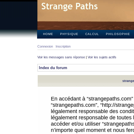
HOME
PHYSIQUE
CALCUL
PHILOSOPHIE
Connexion
Inscription
Voir les messages sans réponse
|
Voir les sujets actifs
Index du forum
strange
En accédant à “strangepaths.com” (d
“strangepaths.com”, “http://strang
légalement responsable des conditi
légalement responsable de toutes l
accéder et/ou utiliser “strangepat
n’importe quel moment et nous fer