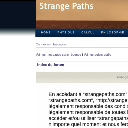
HOME
PHYSIQUE
CALCUL
PHILOSOPHIE
Connexion
Inscription
Voir les messages sans réponse
|
Voir les sujets actifs
Index du forum
strange
En accédant à “strangepaths.com” (d
“strangepaths.com”, “http://strang
légalement responsable des conditi
légalement responsable de toutes l
accéder et/ou utiliser “strangepat
n’importe quel moment et nous fer