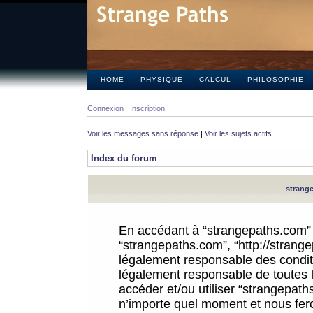
HOME
PHYSIQUE
CALCUL
PHILOSOPHIE
Connexion
Inscription
Voir les messages sans réponse
|
Voir les sujets actifs
Index du forum
strange
En accédant à “strangepaths.com” (d
“strangepaths.com”, “http://strang
légalement responsable des conditi
légalement responsable de toutes l
accéder et/ou utiliser “strangepat
n’importe quel moment et nous fer