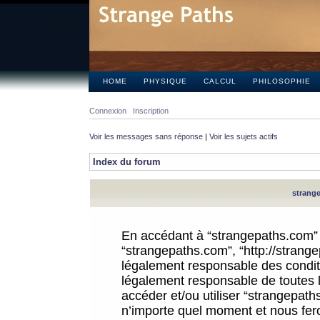
HOME
PHYSIQUE
CALCUL
PHILOSOPHIE
Connexion
Inscription
Voir les messages sans réponse
|
Voir les sujets actifs
Index du forum
strange
En accédant à “strangepaths.com” (d
“strangepaths.com”, “http://strang
légalement responsable des conditi
légalement responsable de toutes l
accéder et/ou utiliser “strangepat
n’importe quel moment et nous fer