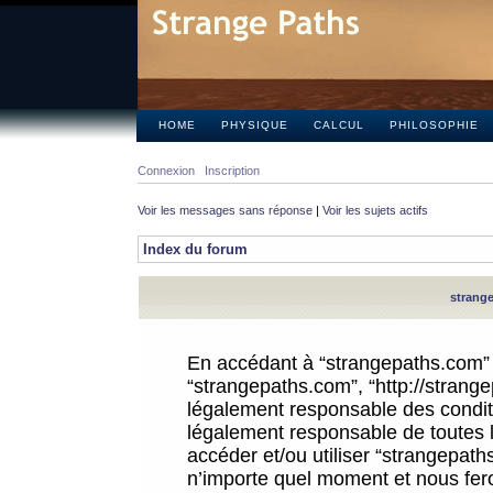
HOME
PHYSIQUE
CALCUL
PHILOSOPHIE
Connexion
Inscription
Voir les messages sans réponse
|
Voir les sujets actifs
Index du forum
strange
En accédant à “strangepaths.com” (d
“strangepaths.com”, “http://strang
légalement responsable des conditi
légalement responsable de toutes l
accéder et/ou utiliser “strangepat
n’importe quel moment et nous fer