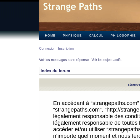
HOME
PHYSIQUE
CALCUL
PHILOSOPHIE
Connexion
Inscription
Voir les messages sans réponse
|
Voir les sujets actifs
Index du forum
strange
En accédant à “strangepaths.com” (d
“strangepaths.com”, “http://strang
légalement responsable des conditi
légalement responsable de toutes l
accéder et/ou utiliser “strangepat
n’importe quel moment et nous fer