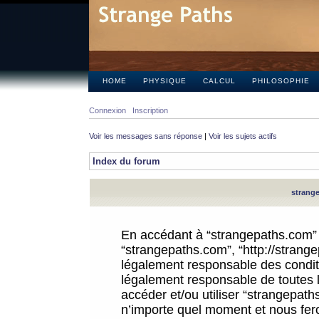
HOME
PHYSIQUE
CALCUL
PHILOSOPHIE
Connexion
Inscription
Voir les messages sans réponse
|
Voir les sujets actifs
Index du forum
strange
En accédant à “strangepaths.com” (d
“strangepaths.com”, “http://strang
légalement responsable des conditi
légalement responsable de toutes l
accéder et/ou utiliser “strangepat
n’importe quel moment et nous fer