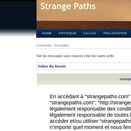
HOME
PHYSIQUE
CALCUL
PHILOSOPHIE
Connexion
Inscription
Voir les messages sans réponse
|
Voir les sujets actifs
Index du forum
strange
En accédant à “strangepaths.com” (d
“strangepaths.com”, “http://strang
légalement responsable des conditi
légalement responsable de toutes l
accéder et/ou utiliser “strangepat
n’importe quel moment et nous fer