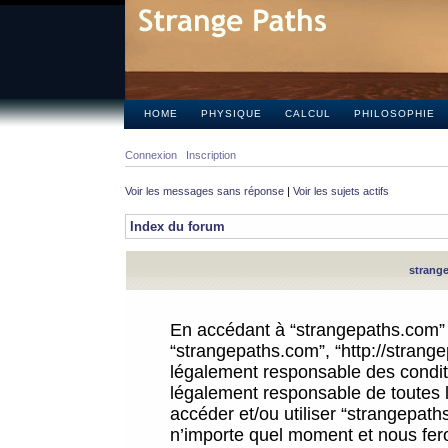
HOME
PHYSIQUE
CALCUL
PHILOSOPHIE
Connexion
Inscription
Voir les messages sans réponse
|
Voir les sujets actifs
Index du forum
strange
En accédant à “strangepaths.com” (d
“strangepaths.com”, “http://strang
légalement responsable des conditi
légalement responsable de toutes l
accéder et/ou utiliser “strangepat
n’importe quel moment et nous fer