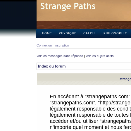
HOME
PHYSIQUE
CALCUL
PHILOSOPHIE
Connexion
Inscription
Voir les messages sans réponse
|
Voir les sujets actifs
Index du forum
strange
En accédant à “strangepaths.com” (d
“strangepaths.com”, “http://strang
légalement responsable des conditi
légalement responsable de toutes l
accéder et/ou utiliser “strangepat
n’importe quel moment et nous fer