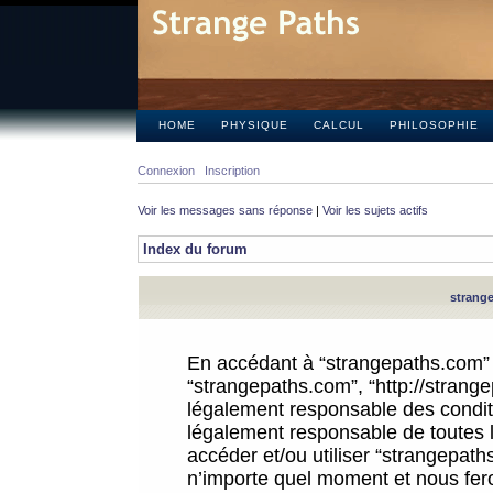
HOME
PHYSIQUE
CALCUL
PHILOSOPHIE
Connexion
Inscription
Voir les messages sans réponse
|
Voir les sujets actifs
Index du forum
strange
En accédant à “strangepaths.com” (d
“strangepaths.com”, “http://strang
légalement responsable des conditi
légalement responsable de toutes l
accéder et/ou utiliser “strangepat
n’importe quel moment et nous fer