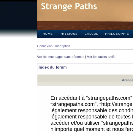
HOME
PHYSIQUE
CALCUL
PHILOSOPHIE
Connexion
Inscription
Voir les messages sans réponse
|
Voir les sujets actifs
Index du forum
strange
En accédant à “strangepaths.com” (d
“strangepaths.com”, “http://strang
légalement responsable des conditi
légalement responsable de toutes l
accéder et/ou utiliser “strangepat
n’importe quel moment et nous fer