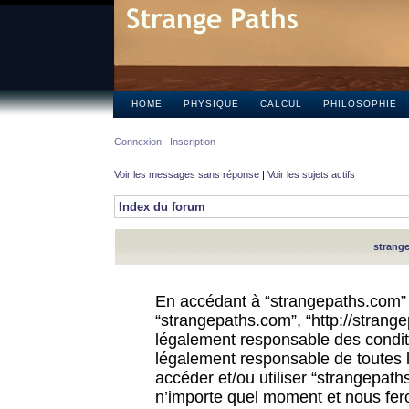
HOME
PHYSIQUE
CALCUL
PHILOSOPHIE
Connexion
Inscription
Voir les messages sans réponse
|
Voir les sujets actifs
Index du forum
strange
En accédant à “strangepaths.com” (d
“strangepaths.com”, “http://strang
légalement responsable des conditi
légalement responsable de toutes l
accéder et/ou utiliser “strangepat
n’importe quel moment et nous fer