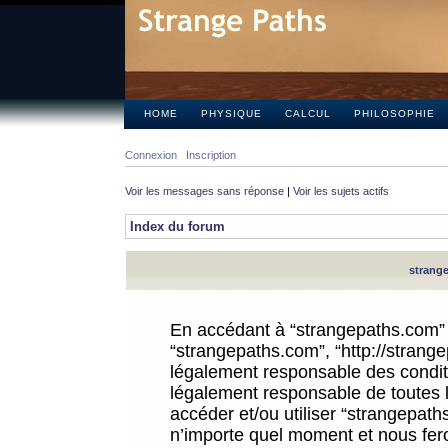
HOME
PHYSIQUE
CALCUL
PHILOSOPHIE
Connexion
Inscription
Voir les messages sans réponse
|
Voir les sujets actifs
Index du forum
strange
En accédant à “strangepaths.com” (d
“strangepaths.com”, “http://strang
légalement responsable des conditi
légalement responsable de toutes l
accéder et/ou utiliser “strangepat
n’importe quel moment et nous fer