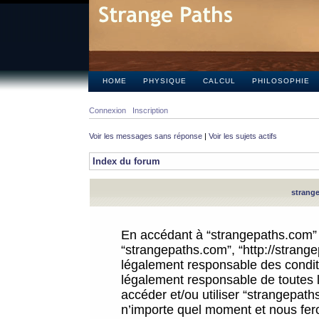
HOME
PHYSIQUE
CALCUL
PHILOSOPHIE
Connexion
Inscription
Voir les messages sans réponse
|
Voir les sujets actifs
Index du forum
strange
En accédant à “strangepaths.com” (d
“strangepaths.com”, “http://strang
légalement responsable des conditi
légalement responsable de toutes l
accéder et/ou utiliser “strangepat
n’importe quel moment et nous fer