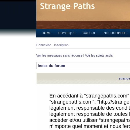
HOME
PHYSIQUE
CALCUL
PHILOSOPHIE
Connexion
Inscription
Voir les messages sans réponse
|
Voir les sujets actifs
Index du forum
strange
En accédant à “strangepaths.com” (d
“strangepaths.com”, “http://strang
légalement responsable des conditi
légalement responsable de toutes l
accéder et/ou utiliser “strangepat
n’importe quel moment et nous fer