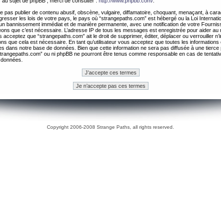
 au sujet de phpBB , merci de consulter :
http://www.phpbb.com/
.
 pas publier de contenu abusif, obscène, vulgaire, diffamatoire, choquant, menaçant, à cara
gresser les lois de votre pays, le pays où “strangepaths.com” est hébergé ou la Loi Internatio
un bannissement immédiat et de manière permanente, avec une notification de votre Fournis
geons que c’est nécessaire. L’adresse IP de tous les messages est enregistrée pour aider au
 acceptez que “strangepaths.com” ait le droit de supprimer, éditer, déplacer ou verrouiller n’
ns que cela est nécessaire. En tant qu’utilisateur vous acceptez que toutes les information
es dans notre base de données. Bien que cette information ne sera pas diffusée à une tierce 
trangepaths.com” ou ni phpBB ne pourront être tenus comme responsable en cas de tentativ
 données.
Copyright 2006-2008 Strange Paths, all rights reserved.