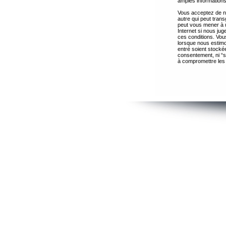
amples informations
Vous acceptez de ne
autre qui peut trans
peut vous mener à 
Internet si nous ju
ces conditions. Vous
lorsque nous estimo
entré soient stocké
consentement, ni “s
à compromettre les