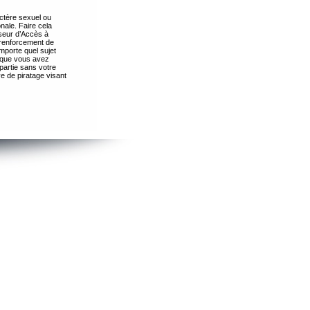
ctère sexuel ou
nale. Faire cela
seur d’Accès à
 renforcement de
importe quel sujet
s que vous avez
partie sans votre
e de piratage visant