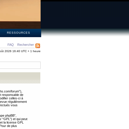
S
RESSOURCES
FAQ
Rechercher
oût 2026 16:40 UTC + 1 heure
ths.com/forum”),
nt responsable de
ifier celles-ci à
revue régulièrement
ffectués vous
oupe phpBB”,
ar “GPL”) et qui peut
 et la license GPL
Pour de plus