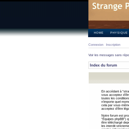
HOME
PHYSIQUE
Connexion
Inscription
Voir les messages sans rép
Index du forum
En accédant à “stra
vous acceptez d’êtr
toutes les condition
n’importe quel mome
cela par vous-même 
acceptez d’être lég
Notre forum est pro
“Équipes phpBB”) qui
être téléchargé dep
les interdit strict