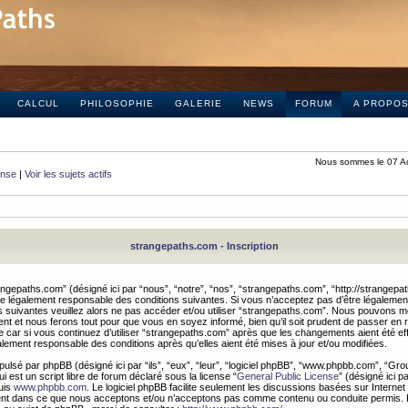
CALCUL
PHILOSOPHIE
GALERIE
NEWS
FORUM
A PROPO
Nous sommes le 07 A
onse
|
Voir les sujets actifs
strangepaths.com - Inscription
ngepaths.com” (désigné ici par “nous”, “notre”, “nos”, “strangepaths.com”, “http://strangepa
e légalement responsable des conditions suivantes. Si vous n’acceptez pas d’être légaleme
s suivantes veuillez alors ne pas accéder et/ou utiliser “strangepaths.com”. Nous pouvons mod
nt et nous ferons tout pour que vous en soyez informé, bien qu’il soit prudent de passer en 
car si vous continuez d’utiliser “strangepaths.com” après que les changements aient été e
alement responsable des conditions après qu’elles aient été mises à jour et/ou modifiées.
pulsé par phpBB (désigné ici par “ils”, “eux”, “leur”, “logiciel phpBB”, “www.phpbb.com”, “Gr
 est un script libre de forum déclaré sous la license “
General Public License
” (désigné ici p
uis
www.phpbb.com
. Le logiciel phpBB facilite seulement les discussions basées sur Internet
ement dans ce que nous acceptons et/ou n’acceptons pas comme contenu ou conduite permis. 