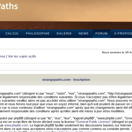
CALCUL
PHILOSOPHIE
GALERIE
NEWS
FORUM
A PROPO
Nous sommes le 06 A
onse
|
Voir les sujets actifs
strangepaths.com - Inscription
ngepaths.com” (désigné ici par “nous”, “notre”, “nos”, “strangepaths.com”, “http://strangepa
e légalement responsable des conditions suivantes. Si vous n’acceptez pas d’être légaleme
s suivantes veuillez alors ne pas accéder et/ou utiliser “strangepaths.com”. Nous pouvons mod
nt et nous ferons tout pour que vous en soyez informé, bien qu’il soit prudent de passer en 
car si vous continuez d’utiliser “strangepaths.com” après que les changements aient été e
alement responsable des conditions après qu’elles aient été mises à jour et/ou modifiées.
pulsé par phpBB (désigné ici par “ils”, “eux”, “leur”, “logiciel phpBB”, “www.phpbb.com”, “Gr
 est un script libre de forum déclaré sous la license “
General Public License
” (désigné ici p
uis
www.phpbb.com
. Le logiciel phpBB facilite seulement les discussions basées sur Internet
ement dans ce que nous acceptons et/ou n’acceptons pas comme contenu ou conduite permis. 