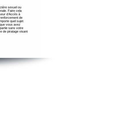
ctère sexuel ou
nale. Faire cela
seur d’Accès à
 renforcement de
importe quel sujet
s que vous avez
partie sans votre
e de piratage visant