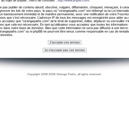
 au sujet de phpBB , merci de consulter :
http://www.phpbb.com/
.
 pas publier de contenu abusif, obscène, vulgaire, diffamatoire, choquant, menaçant, à cara
gresser les lois de votre pays, le pays où “strangepaths.com” est hébergé ou la Loi Internatio
un bannissement immédiat et de manière permanente, avec une notification de votre Fournis
geons que c’est nécessaire. L’adresse IP de tous les messages est enregistrée pour aider au
 acceptez que “strangepaths.com” ait le droit de supprimer, éditer, déplacer ou verrouiller n’
ns que cela est nécessaire. En tant qu’utilisateur vous acceptez que toutes les information
es dans notre base de données. Bien que cette information ne sera pas diffusée à une tierce 
trangepaths.com” ou ni phpBB ne pourront être tenus comme responsable en cas de tentativ
 données.
Copyright 2006-2008 Strange Paths, all rights reserved.