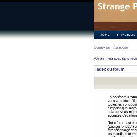
HOME
PHYSIQUE
Connexion
Inscription
Voir les messages sans rép
Index du forum
En accédant à “stra
vous acceptez d’êtr
toutes les condition
n’importe quel mome
cela par vous-même 
acceptez d’être lég
Notre forum est pro
“Équipes phpBB”) qui
être téléchargé dep
les interdit strict