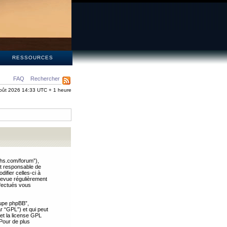
S
RESSOURCES
FAQ
Rechercher
oût 2026 14:33 UTC + 1 heure
ths.com/forum”),
nt responsable de
ifier celles-ci à
revue régulièrement
ffectués vous
oupe phpBB”,
ar “GPL”) et qui peut
 et la license GPL
Pour de plus