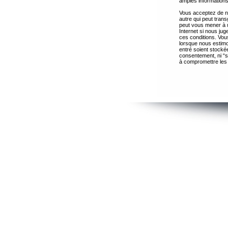
amples informations
Vous acceptez de ne
autre qui peut trans
peut vous mener à 
Internet si nous ju
ces conditions. Vous
lorsque nous estimo
entré soient stocké
consentement, ni “s
à compromettre les