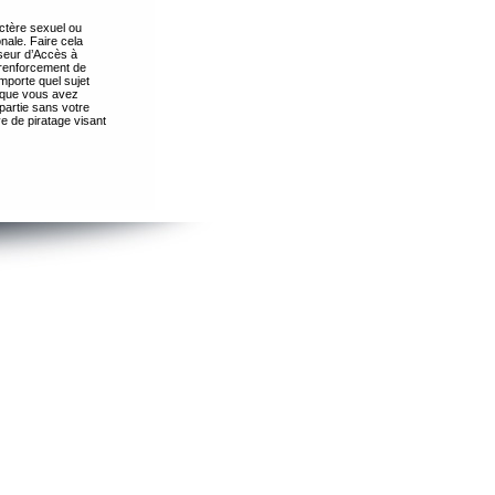
ctère sexuel ou
nale. Faire cela
seur d’Accès à
 renforcement de
importe quel sujet
s que vous avez
partie sans votre
e de piratage visant