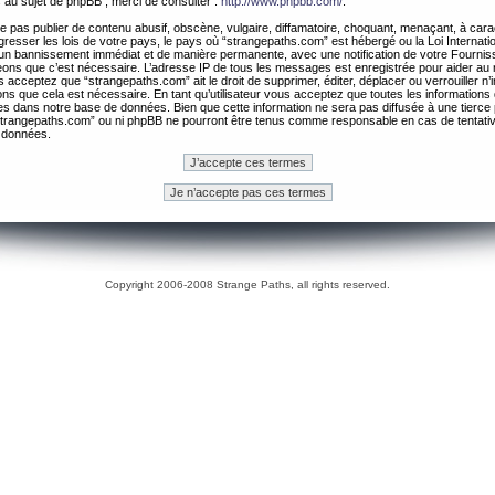
 au sujet de phpBB , merci de consulter :
http://www.phpbb.com/
.
 pas publier de contenu abusif, obscène, vulgaire, diffamatoire, choquant, menaçant, à cara
gresser les lois de votre pays, le pays où “strangepaths.com” est hébergé ou la Loi Internatio
un bannissement immédiat et de manière permanente, avec une notification de votre Fournis
geons que c’est nécessaire. L’adresse IP de tous les messages est enregistrée pour aider au
 acceptez que “strangepaths.com” ait le droit de supprimer, éditer, déplacer ou verrouiller n’
ns que cela est nécessaire. En tant qu’utilisateur vous acceptez que toutes les information
es dans notre base de données. Bien que cette information ne sera pas diffusée à une tierce 
trangepaths.com” ou ni phpBB ne pourront être tenus comme responsable en cas de tentativ
 données.
Copyright 2006-2008 Strange Paths, all rights reserved.