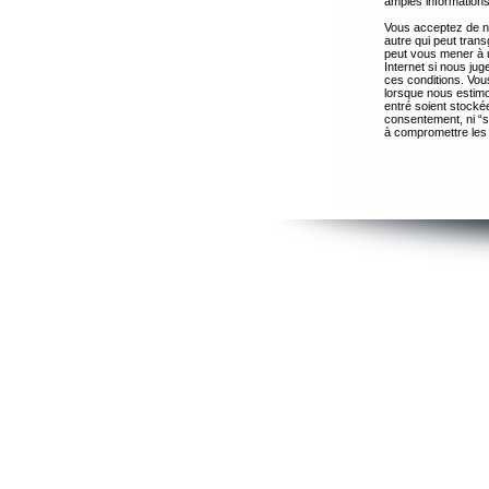
amples informations
Vous acceptez de ne
autre qui peut trans
peut vous mener à 
Internet si nous ju
ces conditions. Vous
lorsque nous estimo
entré soient stocké
consentement, ni “s
à compromettre les