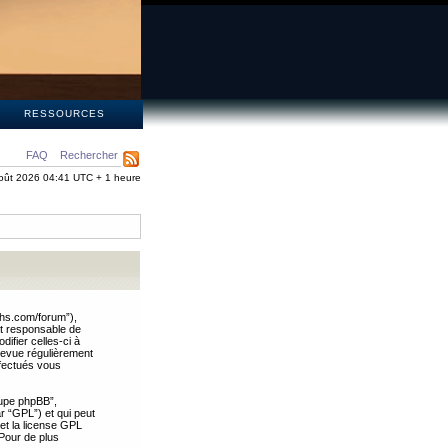
S
RESSOURCES
FAQ
Rechercher
oût 2026 04:41 UTC + 1 heure
ths.com/forum”),
nt responsable de
ifier celles-ci à
revue régulièrement
ffectués vous
oupe phpBB”,
ar “GPL”) et qui peut
 et la license GPL
Pour de plus