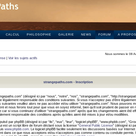
CALCUL
PHILOSOPHIE
GALERIE
NEWS
FORUM
A PROPO
Nous sommes le 08 A
onse
|
Voir les sujets actifs
strangepaths.com - Inscription
ngepaths.com” (désigné ici par “nous”, “notre”, “nos”, “strangepaths.com”, “http://strangepa
e légalement responsable des conditions suivantes. Si vous n’acceptez pas d’être légaleme
s suivantes veuillez alors ne pas accéder et/ou utiliser “strangepaths.com”. Nous pouvons mod
nt et nous ferons tout pour que vous en soyez informé, bien qu’il soit prudent de passer en 
car si vous continuez d’utiliser “strangepaths.com” après que les changements aient été e
alement responsable des conditions après qu’elles aient été mises à jour et/ou modifiées.
pulsé par phpBB (désigné ici par “ils”, “eux”, “leur”, “logiciel phpBB”, “www.phpbb.com”, “Gr
 est un script libre de forum déclaré sous la license “
General Public License
” (désigné ici p
uis
www.phpbb.com
. Le logiciel phpBB facilite seulement les discussions basées sur Internet
ement dans ce que nous acceptons et/ou n’acceptons pas comme contenu ou conduite permis. 