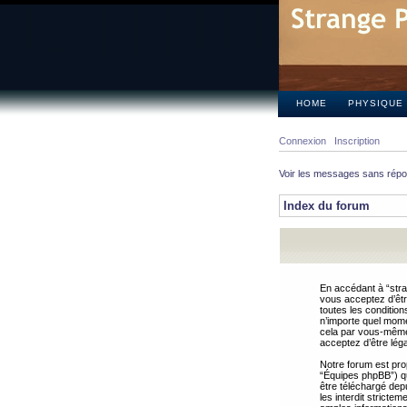
HOME
PHYSIQUE
Connexion
Inscription
Voir les messages sans rép
Index du forum
En accédant à “stra
vous acceptez d’êtr
toutes les condition
n’importe quel mome
cela par vous-même 
acceptez d’être lég
Notre forum est pro
“Équipes phpBB”) qui
être téléchargé dep
les interdit strict