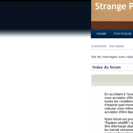
HOME
PHYSIQUE
Connexion
Inscription
Voir les messages sans rép
Index du forum
En accédant à “stra
vous acceptez d’êtr
toutes les condition
n’importe quel mome
cela par vous-même 
acceptez d’être lég
Notre forum est pro
“Équipes phpBB”) qui
être téléchargé dep
les interdit strict