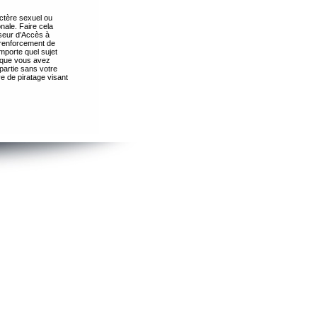
ctère sexuel ou
nale. Faire cela
seur d’Accès à
 renforcement de
importe quel sujet
s que vous avez
partie sans votre
e de piratage visant