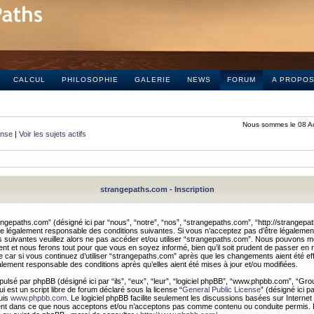
CALCUL
PHILOSOPHIE
GALERIE
NEWS
FORUM
A PROPO
Nous sommes le 08 A
onse
|
Voir les sujets actifs
strangepaths.com - Inscription
ngepaths.com” (désigné ici par “nous”, “notre”, “nos”, “strangepaths.com”, “http://strangepa
e légalement responsable des conditions suivantes. Si vous n’acceptez pas d’être légaleme
s suivantes veuillez alors ne pas accéder et/ou utiliser “strangepaths.com”. Nous pouvons mod
nt et nous ferons tout pour que vous en soyez informé, bien qu’il soit prudent de passer en 
car si vous continuez d’utiliser “strangepaths.com” après que les changements aient été e
alement responsable des conditions après qu’elles aient été mises à jour et/ou modifiées.
pulsé par phpBB (désigné ici par “ils”, “eux”, “leur”, “logiciel phpBB”, “www.phpbb.com”, “Gr
 est un script libre de forum déclaré sous la license “
General Public License
” (désigné ici p
uis
www.phpbb.com
. Le logiciel phpBB facilite seulement les discussions basées sur Internet
ement dans ce que nous acceptons et/ou n’acceptons pas comme contenu ou conduite permis. 