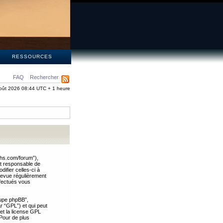
S
RESSOURCES
FAQ
Rechercher
oût 2026 08:44 UTC + 1 heure
ths.com/forum”),
nt responsable de
ifier celles-ci à
revue régulièrement
ffectués vous
oupe phpBB”,
ar “GPL”) et qui peut
 et la license GPL
Pour de plus