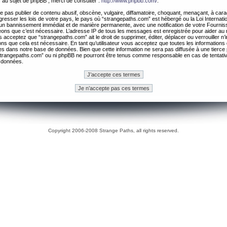
 au sujet de phpBB , merci de consulter :
http://www.phpbb.com/
.
 pas publier de contenu abusif, obscène, vulgaire, diffamatoire, choquant, menaçant, à cara
gresser les lois de votre pays, le pays où “strangepaths.com” est hébergé ou la Loi Internatio
un bannissement immédiat et de manière permanente, avec une notification de votre Fournis
geons que c’est nécessaire. L’adresse IP de tous les messages est enregistrée pour aider au
 acceptez que “strangepaths.com” ait le droit de supprimer, éditer, déplacer ou verrouiller n’
ns que cela est nécessaire. En tant qu’utilisateur vous acceptez que toutes les information
es dans notre base de données. Bien que cette information ne sera pas diffusée à une tierce 
trangepaths.com” ou ni phpBB ne pourront être tenus comme responsable en cas de tentativ
 données.
Copyright 2006-2008 Strange Paths, all rights reserved.