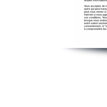
amples informations
Vous acceptez de ne
autre qui peut trans
peut vous mener à 
Internet si nous ju
ces conditions. Vous
lorsque nous estimo
entré soient stocké
consentement, ni “s
à compromettre les