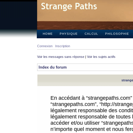
HOME
PHYSIQUE
CALCUL
PHILOSOPHIE
Connexion
Inscription
Voir les messages sans réponse
|
Voir les sujets actifs
Index du forum
strange
En accédant à “strangepaths.com” (d
“strangepaths.com”, “http://strang
légalement responsable des conditi
légalement responsable de toutes l
accéder et/ou utiliser “strangepat
n’importe quel moment et nous fer