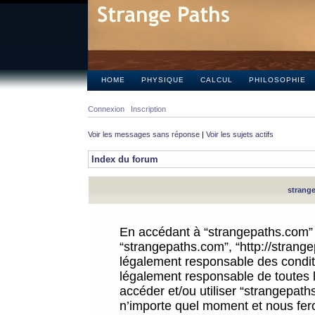
HOME
PHYSIQUE
CALCUL
PHILOSOPHIE
Connexion
Inscription
Voir les messages sans réponse
|
Voir les sujets actifs
Index du forum
strange
En accédant à “strangepaths.com” (d
“strangepaths.com”, “http://strang
légalement responsable des conditi
légalement responsable de toutes l
accéder et/ou utiliser “strangepat
n’importe quel moment et nous fer