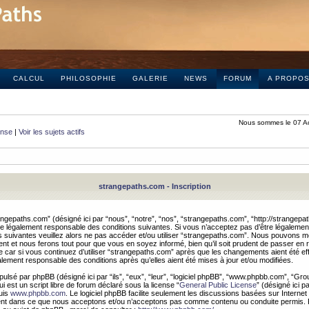
CALCUL
PHILOSOPHIE
GALERIE
NEWS
FORUM
A PROPO
Nous sommes le 07 A
onse
|
Voir les sujets actifs
strangepaths.com - Inscription
ngepaths.com” (désigné ici par “nous”, “notre”, “nos”, “strangepaths.com”, “http://strangepa
e légalement responsable des conditions suivantes. Si vous n’acceptez pas d’être légaleme
s suivantes veuillez alors ne pas accéder et/ou utiliser “strangepaths.com”. Nous pouvons mod
nt et nous ferons tout pour que vous en soyez informé, bien qu’il soit prudent de passer en 
car si vous continuez d’utiliser “strangepaths.com” après que les changements aient été e
alement responsable des conditions après qu’elles aient été mises à jour et/ou modifiées.
pulsé par phpBB (désigné ici par “ils”, “eux”, “leur”, “logiciel phpBB”, “www.phpbb.com”, “Gr
 est un script libre de forum déclaré sous la license “
General Public License
” (désigné ici p
uis
www.phpbb.com
. Le logiciel phpBB facilite seulement les discussions basées sur Internet
ement dans ce que nous acceptons et/ou n’acceptons pas comme contenu ou conduite permis. 