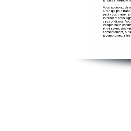
amples informations
Vous acceptez de ne
autre qui peut trans
peut vous mener à 
Internet si nous ju
ces conditions. Vous
lorsque nous estimo
entré soient stocké
consentement, ni “s
à compromettre les