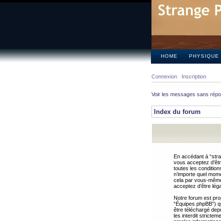
HOME
PHYSIQUE
Connexion
Inscription
Voir les messages sans rép
Index du forum
En accédant à “stra
vous acceptez d’êtr
toutes les condition
n’importe quel mome
cela par vous-même 
acceptez d’être lég
Notre forum est pro
“Équipes phpBB”) qui
être téléchargé dep
les interdit strict