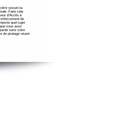
ctère sexuel ou
nale. Faire cela
seur d’Accès à
 renforcement de
importe quel sujet
s que vous avez
partie sans votre
e de piratage visant