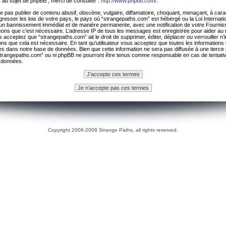
 au sujet de phpBB , merci de consulter :
http://www.phpbb.com/
.
 pas publier de contenu abusif, obscène, vulgaire, diffamatoire, choquant, menaçant, à cara
gresser les lois de votre pays, le pays où “strangepaths.com” est hébergé ou la Loi Internatio
un bannissement immédiat et de manière permanente, avec une notification de votre Fournis
geons que c’est nécessaire. L’adresse IP de tous les messages est enregistrée pour aider au
 acceptez que “strangepaths.com” ait le droit de supprimer, éditer, déplacer ou verrouiller n’
ns que cela est nécessaire. En tant qu’utilisateur vous acceptez que toutes les information
es dans notre base de données. Bien que cette information ne sera pas diffusée à une tierce 
trangepaths.com” ou ni phpBB ne pourront être tenus comme responsable en cas de tentativ
 données.
Copyright 2006-2008 Strange Paths, all rights reserved.