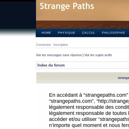
HOME
PHYSIQUE
CALCUL
PHILOSOPHIE
Connexion
Inscription
Voir les messages sans réponse
|
Voir les sujets actifs
Index du forum
strange
En accédant à “strangepaths.com” (d
“strangepaths.com”, “http://strang
légalement responsable des conditi
légalement responsable de toutes l
accéder et/ou utiliser “strangepat
n’importe quel moment et nous fer