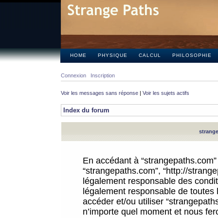
HOME
PHYSIQUE
CALCUL
PHILOSOPHIE
Connexion
Inscription
Voir les messages sans réponse
|
Voir les sujets actifs
Index du forum
strange
En accédant à “strangepaths.com” (d
“strangepaths.com”, “http://strang
légalement responsable des conditi
légalement responsable de toutes l
accéder et/ou utiliser “strangepat
n’importe quel moment et nous fer