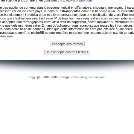
 au sujet de phpBB , merci de consulter :
http://www.phpbb.com/
.
 pas publier de contenu abusif, obscène, vulgaire, diffamatoire, choquant, menaçant, à cara
gresser les lois de votre pays, le pays où “strangepaths.com” est hébergé ou la Loi Internatio
un bannissement immédiat et de manière permanente, avec une notification de votre Fournis
geons que c’est nécessaire. L’adresse IP de tous les messages est enregistrée pour aider au
 acceptez que “strangepaths.com” ait le droit de supprimer, éditer, déplacer ou verrouiller n’
ns que cela est nécessaire. En tant qu’utilisateur vous acceptez que toutes les information
es dans notre base de données. Bien que cette information ne sera pas diffusée à une tierce 
trangepaths.com” ou ni phpBB ne pourront être tenus comme responsable en cas de tentativ
 données.
Copyright 2006-2008 Strange Paths, all rights reserved.