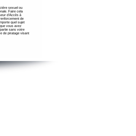
ctère sexuel ou
nale. Faire cela
seur d’Accès à
 renforcement de
importe quel sujet
s que vous avez
partie sans votre
e de piratage visant