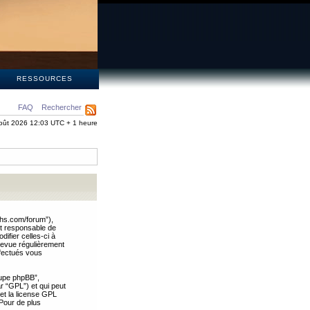
S
RESSOURCES
FAQ
Rechercher
oût 2026 12:03 UTC + 1 heure
ths.com/forum”),
nt responsable de
ifier celles-ci à
revue régulièrement
ffectués vous
oupe phpBB”,
ar “GPL”) et qui peut
 et la license GPL
Pour de plus