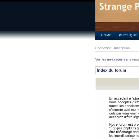
HOME
PHYSIQUE
Connexion
Inscription
Voir les messages sans rép
Index du forum
En accédant à “stra
vous acceptez d’êtr
toutes les condition
n’importe quel mome
cela par vous-même 
acceptez d’être lég
Notre forum est pro
“Équipes phpBB”) qui
être téléchargé dep
les interdit strict