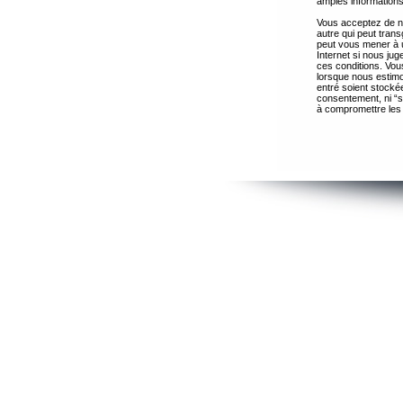
amples informations
Vous acceptez de ne
autre qui peut trans
peut vous mener à 
Internet si nous ju
ces conditions. Vous
lorsque nous estimo
entré soient stocké
consentement, ni “s
à compromettre les