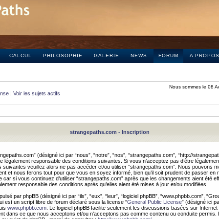
CALCUL
PHILOSOPHIE
GALERIE
NEWS
FORUM
A PROPO
Nous sommes le 08 A
onse
|
Voir les sujets actifs
strangepaths.com - Inscription
ngepaths.com” (désigné ici par “nous”, “notre”, “nos”, “strangepaths.com”, “http://strangepa
e légalement responsable des conditions suivantes. Si vous n’acceptez pas d’être légaleme
s suivantes veuillez alors ne pas accéder et/ou utiliser “strangepaths.com”. Nous pouvons mod
nt et nous ferons tout pour que vous en soyez informé, bien qu’il soit prudent de passer en 
car si vous continuez d’utiliser “strangepaths.com” après que les changements aient été e
alement responsable des conditions après qu’elles aient été mises à jour et/ou modifiées.
pulsé par phpBB (désigné ici par “ils”, “eux”, “leur”, “logiciel phpBB”, “www.phpbb.com”, “Gr
 est un script libre de forum déclaré sous la license “
General Public License
” (désigné ici p
uis
www.phpbb.com
. Le logiciel phpBB facilite seulement les discussions basées sur Internet
ement dans ce que nous acceptons et/ou n’acceptons pas comme contenu ou conduite permis. 