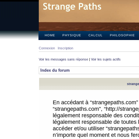
HOME
PHYSIQUE
CALCUL
PHILOSOPHIE
Connexion
Inscription
Voir les messages sans réponse
|
Voir les sujets actifs
Index du forum
strange
En accédant à “strangepaths.com” (d
“strangepaths.com”, “http://strang
légalement responsable des conditi
légalement responsable de toutes l
accéder et/ou utiliser “strangepat
n’importe quel moment et nous fer