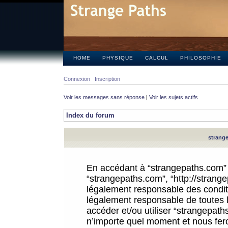
HOME
PHYSIQUE
CALCUL
PHILOSOPHIE
Connexion
Inscription
Voir les messages sans réponse
|
Voir les sujets actifs
Index du forum
strange
En accédant à “strangepaths.com” (d
“strangepaths.com”, “http://strang
légalement responsable des conditi
légalement responsable de toutes l
accéder et/ou utiliser “strangepat
n’importe quel moment et nous fer