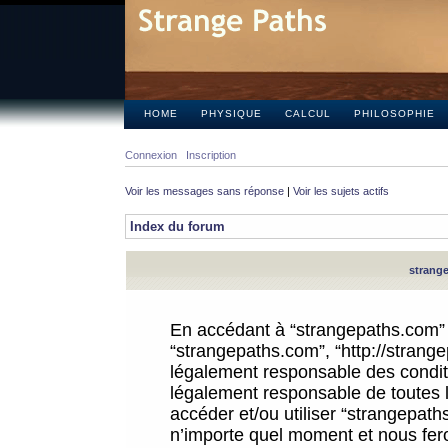
HOME
PHYSIQUE
CALCUL
PHILOSOPHIE
Connexion
Inscription
Voir les messages sans réponse
|
Voir les sujets actifs
Index du forum
strange
En accédant à “strangepaths.com” (d
“strangepaths.com”, “http://strang
légalement responsable des conditi
légalement responsable de toutes l
accéder et/ou utiliser “strangepat
n’importe quel moment et nous fer