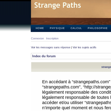
HOME
PHYSIQUE
CALCUL
PHILOSOPHIE
Connexion
Inscription
Voir les messages sans réponse
|
Voir les sujets actifs
Index du forum
strange
En accédant à “strangepaths.com” (d
“strangepaths.com”, “http://strang
légalement responsable des conditi
légalement responsable de toutes l
accéder et/ou utiliser “strangepat
n’importe quel moment et nous fer