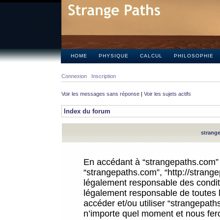
HOME
PHYSIQUE
CALCUL
PHILOSOPHIE
Connexion
Inscription
Voir les messages sans réponse
|
Voir les sujets actifs
Index du forum
strange
En accédant à “strangepaths.com” (d
“strangepaths.com”, “http://strang
légalement responsable des conditi
légalement responsable de toutes l
accéder et/ou utiliser “strangepat
n’importe quel moment et nous fer