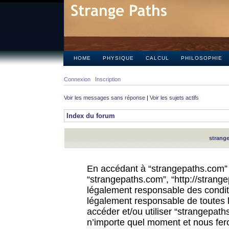
HOME
PHYSIQUE
CALCUL
PHILOSOPHIE
Connexion
Inscription
Voir les messages sans réponse
|
Voir les sujets actifs
Index du forum
strange
En accédant à “strangepaths.com” (d
“strangepaths.com”, “http://strang
légalement responsable des conditi
légalement responsable de toutes l
accéder et/ou utiliser “strangepat
n’importe quel moment et nous fer