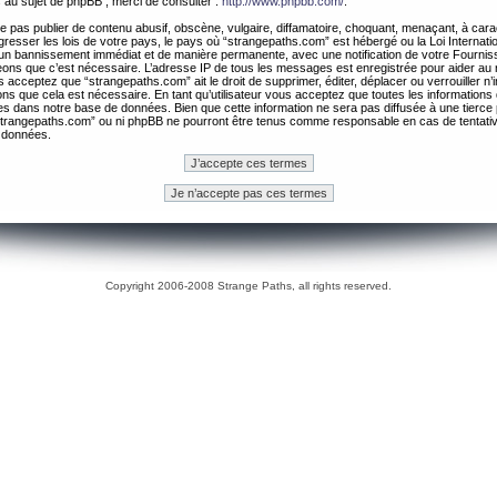
 au sujet de phpBB , merci de consulter :
http://www.phpbb.com/
.
 pas publier de contenu abusif, obscène, vulgaire, diffamatoire, choquant, menaçant, à cara
gresser les lois de votre pays, le pays où “strangepaths.com” est hébergé ou la Loi Internatio
un bannissement immédiat et de manière permanente, avec une notification de votre Fournis
geons que c’est nécessaire. L’adresse IP de tous les messages est enregistrée pour aider au
 acceptez que “strangepaths.com” ait le droit de supprimer, éditer, déplacer ou verrouiller n’
ns que cela est nécessaire. En tant qu’utilisateur vous acceptez que toutes les information
es dans notre base de données. Bien que cette information ne sera pas diffusée à une tierce 
trangepaths.com” ou ni phpBB ne pourront être tenus comme responsable en cas de tentativ
 données.
Copyright 2006-2008 Strange Paths, all rights reserved.