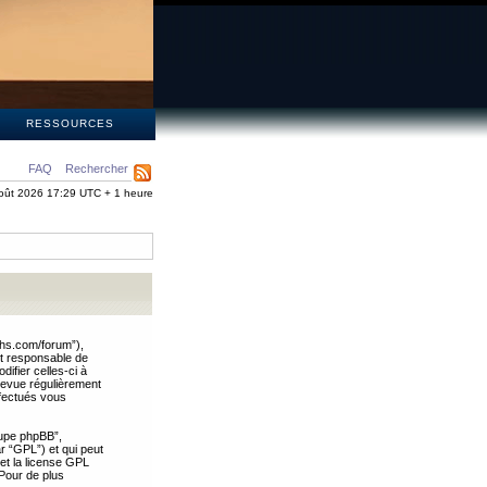
S
RESSOURCES
FAQ
Rechercher
oût 2026 17:29 UTC + 1 heure
ths.com/forum”),
nt responsable de
ifier celles-ci à
revue régulièrement
ffectués vous
oupe phpBB”,
ar “GPL”) et qui peut
 et la license GPL
Pour de plus