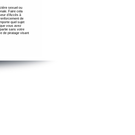
ctère sexuel ou
nale. Faire cela
seur d’Accès à
 renforcement de
importe quel sujet
s que vous avez
partie sans votre
e de piratage visant