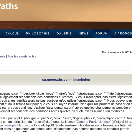
CALCUL
PHILOSOPHIE
GALERIE
NEWS
FORUM
A PROPO
Nous sommes le 07 A
onse
|
Voir les sujets actifs
strangepaths.com - Inscription
ngepaths.com” (désigné ici par “nous”, “notre”, “nos”, “strangepaths.com”, “http://strangepa
e légalement responsable des conditions suivantes. Si vous n’acceptez pas d’être légaleme
s suivantes veuillez alors ne pas accéder et/ou utiliser “strangepaths.com”. Nous pouvons mod
nt et nous ferons tout pour que vous en soyez informé, bien qu’il soit prudent de passer en 
car si vous continuez d’utiliser “strangepaths.com” après que les changements aient été e
alement responsable des conditions après qu’elles aient été mises à jour et/ou modifiées.
pulsé par phpBB (désigné ici par “ils”, “eux”, “leur”, “logiciel phpBB”, “www.phpbb.com”, “Gr
 est un script libre de forum déclaré sous la license “
General Public License
” (désigné ici p
uis
www.phpbb.com
. Le logiciel phpBB facilite seulement les discussions basées sur Internet
ement dans ce que nous acceptons et/ou n’acceptons pas comme contenu ou conduite permis. 