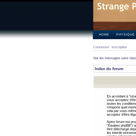
HOME
PHYSIQUE
Connexion
Inscription
Voir les messages sans rép
Index du forum
En accédant à “stra
vous acceptez d’êtr
toutes les condition
n’importe quel mome
cela par vous-même 
acceptez d’être lég
Notre forum est pro
“Équipes phpBB”) qui
être téléchargé dep
les interdit strict