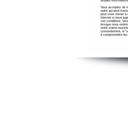
amples informations
Vous acceptez de ne
autre qui peut trans
peut vous mener à 
Internet si nous ju
ces conditions. Vous
lorsque nous estimo
entré soient stocké
consentement, ni “s
à compromettre les