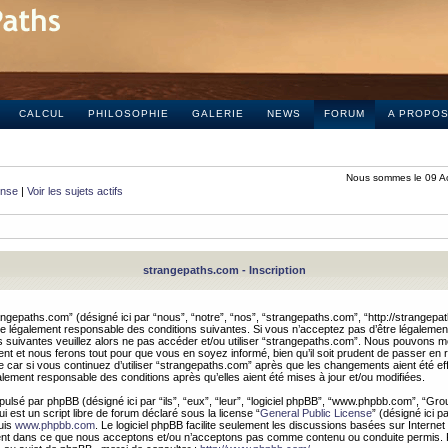
CALCUL
PHILOSOPHIE
GALERIE
NEWS
FORUM
A PROPO
Nous sommes le 09 A
onse
|
Voir les sujets actifs
strangepaths.com - Inscription
ngepaths.com” (désigné ici par “nous”, “notre”, “nos”, “strangepaths.com”, “http://strangepa
e légalement responsable des conditions suivantes. Si vous n’acceptez pas d’être légaleme
s suivantes veuillez alors ne pas accéder et/ou utiliser “strangepaths.com”. Nous pouvons mod
nt et nous ferons tout pour que vous en soyez informé, bien qu’il soit prudent de passer en 
car si vous continuez d’utiliser “strangepaths.com” après que les changements aient été e
alement responsable des conditions après qu’elles aient été mises à jour et/ou modifiées.
pulsé par phpBB (désigné ici par “ils”, “eux”, “leur”, “logiciel phpBB”, “www.phpbb.com”, “Gr
 est un script libre de forum déclaré sous la license “
General Public License
” (désigné ici p
uis
www.phpbb.com
. Le logiciel phpBB facilite seulement les discussions basées sur Internet
ement dans ce que nous acceptons et/ou n’acceptons pas comme contenu ou conduite permis. 