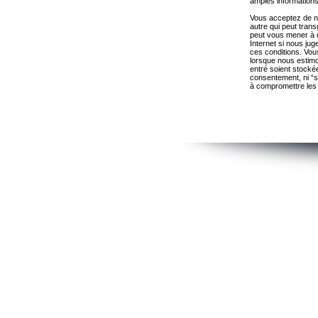
amples informations
Vous acceptez de ne
autre qui peut trans
peut vous mener à 
Internet si nous ju
ces conditions. Vous
lorsque nous estimo
entré soient stocké
consentement, ni “s
à compromettre les