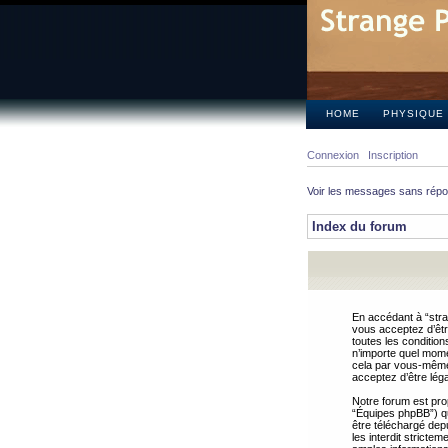
HOME
PHYSIQUE
Connexion
Inscription
Voir les messages sans rép
Index du forum
En accédant à “stra
vous acceptez d’êtr
toutes les condition
n’importe quel mome
cela par vous-même 
acceptez d’être lég
Notre forum est pro
“Équipes phpBB”) qui
être téléchargé dep
les interdit strict