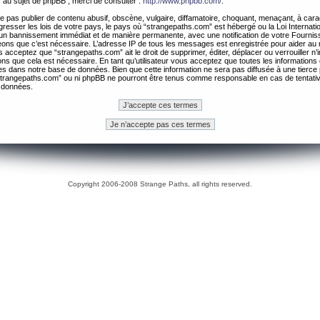
 au sujet de phpBB , merci de consulter :
http://www.phpbb.com/
.
 pas publier de contenu abusif, obscène, vulgaire, diffamatoire, choquant, menaçant, à cara
gresser les lois de votre pays, le pays où “strangepaths.com” est hébergé ou la Loi Internatio
un bannissement immédiat et de manière permanente, avec une notification de votre Fournis
geons que c’est nécessaire. L’adresse IP de tous les messages est enregistrée pour aider au
 acceptez que “strangepaths.com” ait le droit de supprimer, éditer, déplacer ou verrouiller n’
ns que cela est nécessaire. En tant qu’utilisateur vous acceptez que toutes les information
es dans notre base de données. Bien que cette information ne sera pas diffusée à une tierce 
trangepaths.com” ou ni phpBB ne pourront être tenus comme responsable en cas de tentativ
 données.
Copyright 2006-2008 Strange Paths, all rights reserved.