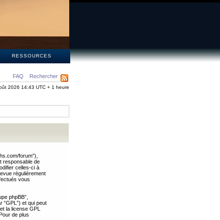
S
RESSOURCES
FAQ
Rechercher
oût 2026 14:43 UTC + 1 heure
ths.com/forum”),
nt responsable de
ifier celles-ci à
revue régulièrement
ffectués vous
oupe phpBB”,
ar “GPL”) et qui peut
 et la license GPL
Pour de plus