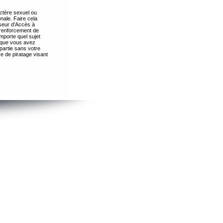
ctère sexuel ou
nale. Faire cela
seur d’Accès à
 renforcement de
importe quel sujet
s que vous avez
partie sans votre
e de piratage visant