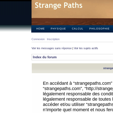
HOME
PHYSIQUE
CALCUL
PHILOSOPHIE
Connexion
Inscription
Voir les messages sans réponse
|
Voir les sujets actifs
Index du forum
strange
En accédant à “strangepaths.com” (d
“strangepaths.com”, “http://strang
légalement responsable des conditi
légalement responsable de toutes l
accéder et/ou utiliser “strangepat
n’importe quel moment et nous fer