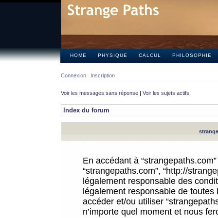
HOME
PHYSIQUE
CALCUL
PHILOSOPHIE
Connexion
Inscription
Voir les messages sans réponse
|
Voir les sujets actifs
Index du forum
strange
En accédant à “strangepaths.com” (d
“strangepaths.com”, “http://strang
légalement responsable des conditi
légalement responsable de toutes l
accéder et/ou utiliser “strangepat
n’importe quel moment et nous fer