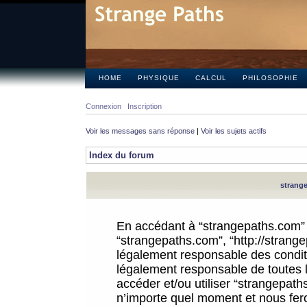
HOME
PHYSIQUE
CALCUL
PHILOSOPHIE
Connexion
Inscription
Voir les messages sans réponse
|
Voir les sujets actifs
Index du forum
strange
En accédant à “strangepaths.com” (d
“strangepaths.com”, “http://strang
légalement responsable des conditi
légalement responsable de toutes l
accéder et/ou utiliser “strangepat
n’importe quel moment et nous fer