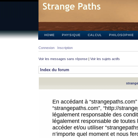
HOME
PHYSIQUE
CALCUL
PHILOSOPHIE
Connexion
Inscription
Voir les messages sans réponse
|
Voir les sujets actifs
Index du forum
strange
En accédant à “strangepaths.com” (d
“strangepaths.com”, “http://strang
légalement responsable des conditi
légalement responsable de toutes l
accéder et/ou utiliser “strangepat
n’importe quel moment et nous fer