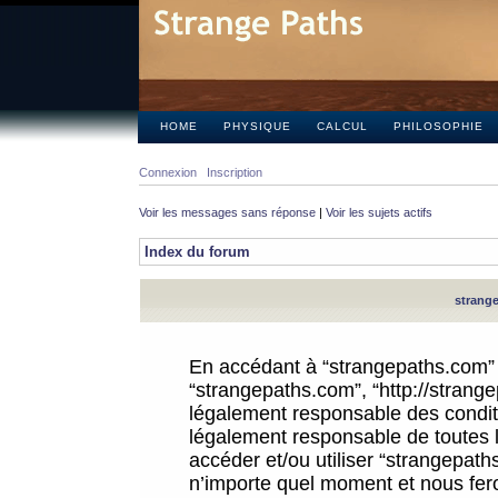
HOME
PHYSIQUE
CALCUL
PHILOSOPHIE
Connexion
Inscription
Voir les messages sans réponse
|
Voir les sujets actifs
Index du forum
strange
En accédant à “strangepaths.com” (d
“strangepaths.com”, “http://strang
légalement responsable des conditi
légalement responsable de toutes l
accéder et/ou utiliser “strangepat
n’importe quel moment et nous fer