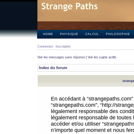
HOME
PHYSIQUE
CALCUL
PHILOSOPHIE
Connexion
Inscription
Voir les messages sans réponse
|
Voir les sujets actifs
Index du forum
strange
En accédant à “strangepaths.com” (d
“strangepaths.com”, “http://strang
légalement responsable des conditi
légalement responsable de toutes l
accéder et/ou utiliser “strangepat
n’importe quel moment et nous fer