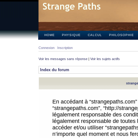
HOME
PHYSIQUE
CALCUL
PHILOSOPHIE
Connexion
Inscription
Voir les messages sans réponse
|
Voir les sujets actifs
Index du forum
strange
En accédant à “strangepaths.com” (d
“strangepaths.com”, “http://strang
légalement responsable des conditi
légalement responsable de toutes l
accéder et/ou utiliser “strangepat
n’importe quel moment et nous fer