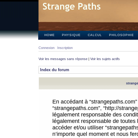
HOME
PHYSIQUE
CALCUL
PHILOSOPHIE
Connexion
Inscription
Voir les messages sans réponse
|
Voir les sujets actifs
Index du forum
strange
En accédant à “strangepaths.com” (d
“strangepaths.com”, “http://strang
légalement responsable des conditi
légalement responsable de toutes l
accéder et/ou utiliser “strangepat
n’importe quel moment et nous fer